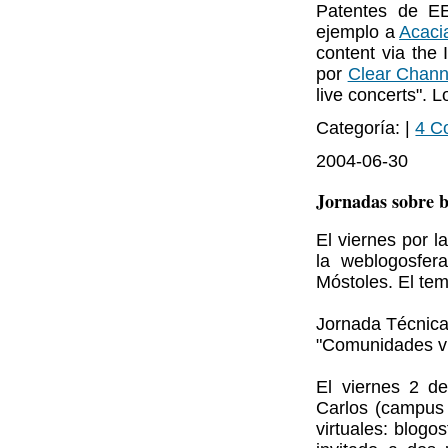
Patentes de EE
ejemplo a
Acaci
content via the 
por
Clear Chann
live concerts". 
Categoría: |
4 C
2004-06-30
Jornadas sobre b
El viernes por 
la weblogosfer
Móstoles. El te
Jornada Técnic
"Comunidades vir
El viernes 2 d
Carlos (campus
virtuales: blogo