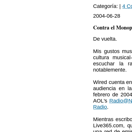
Categoría: |
4 C
2004-06-28
Contra el Monopo
De vuelta.
Mis gustos musi
cultura musica
escuchar la r
notablemente.
Wired cuenta en
audiencia en l
febrero de 200
AOL's
Radio@N
Radio
.
Mientras escrib
Live365.com, q
una red de emis