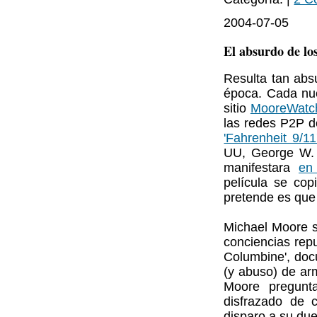
2004-07-05
El absurdo de lo
Resulta tan abs
época. Cada nue
sitio
MooreWatc
las redes P2P d
'Fahrenheit 9/11
UU, George W. 
manifestara
en
película se cop
pretende es que 
Michael Moore s
conciencias repu
Columbine', doc
(y abuso) de ar
Moore pregunta
disfrazado de 
disparo a su due