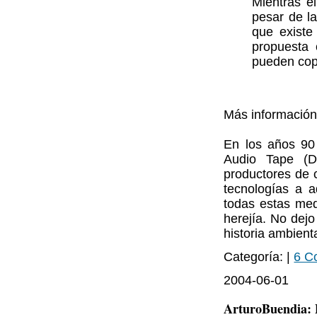
Mientras e
pesar de l
que existe 
propuesta 
pueden copi
Más informació
En los años 90 l
Audio Tape (D
productores de c
tecnologías a 
todas estas med
herejía. No dej
historia ambient
Categoría: |
6 C
2004-06-01
ArturoBuendia: 