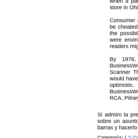
when a pac
store in Oh
Consumer g
be cheated
the possibi
were envir
readers mi
By 1976,
BusinessWe
Scanner Th
would have
optimistic
BusinessWe
RCA, Pitne
Si admiro la pr
sobre un asunto
barras y hacerlo
Categoría: |
2 C