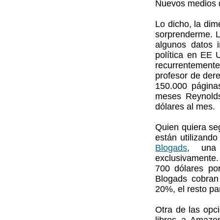
Nuevos medios q
Lo dicho, la di
sorprenderme. 
algunos datos 
política en EE 
recurrentemente
profesor de derec
150.000 páginas
meses Reynolds
dólares al mes.
Quien quiera se
están utilizand
Blogads
, una 
exclusivamente.
700 dólares po
Blogads cobran
20%, el resto pa
Otra de las opc