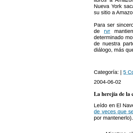
libros a Amazo
Nueva York sac
su sitio a Amazo
Para ser sincer
de
rvr
mantien
determinado mo
de nuestra par
diálogo, más que
Categoría: |
5 C
2004-06-02
La herejía de la 
Leído en El Na
de veces que s
por mantenerlo)