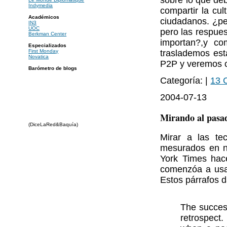
Indymedia
compartir la cult
Académicos
ciudadanos. ¿perj
IN3
UOC
pero las respues
Berkman Center
importan?,y co
Especializados
traslademos est
First Monday
Novatica
P2P y veremos c
Barómetro de blogs
Categoría: |
13 
2004-07-13
Mirando al pasad
(DiceLaRed&Baquía)
Mirar a las te
mesurados en nu
York Times hac
comenzóa a us
Estos párrafos 
The success
retrospect