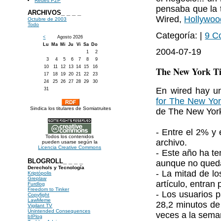
Redes P2P
pensaba que la t
ARCHIVOS_ _ _ _
Wired,
Hollywoo
Octubre de 2003
Todo
Categoría: |
9 C
<
Agosto 2026
Lu
Ma
Mi
Ju
Vi
Sa
Do
2004-07-19
1
2
3
4
5
6
7
8
9
10
11
12
13
14
15
16
The New York Ti
17
18
19
20
21
22
23
24
25
26
27
28
29
30
En wired hay u
31
for The New Yo
Sindica los titulares de Somiatruites
de The New Yor
- Entre el 2% y 
Todos los contenidos
archivo.
pueden usarse según la
Licencia Creative Commons
- Este año ha te
BLOGROLL_ _ _ _
aunque no queda 
Derecho/s y Tecnología
- La mitad de lo
Kriptópolis
Greplaw
artículo, entran 
Furdlog
Freedom to Tinker
- Los usuarios 
Copyfight
LawMeme
28,2 minutos de
Vigilant TV
Unintended Consequences
veces a la sema
bIPlog