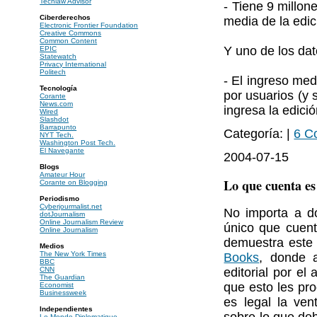
Techlaw Advisor
- Tiene 9 millone
Ciberderechos
media de la edic
Electronic Frontier Foundation
Creative Commons
Common Content
Y uno de los da
EPIC
Statewatch
Privacy International
Politech
- El ingreso med
Tecnología
por usuarios (y 
Corante
News.com
ingresa la edició
Wired
Slashdot
Barrapunto
Categoría: |
6 C
NYT Tech.
Washington Post Tech.
El Navegante
2004-07-15
Blogs
Amateur Hour
Lo que cuenta es 
Corante on Blogging
Periodismo
Cyberjourmalist.net
No importa a dó
dotJournalism
Online Journalism Review
único que cuenta
Online Journalism
demuestra este
Medios
The New York Times
Books
, donde a
BBC
editorial por e
CNN
The Guardian
que esto les pro
Economist
Businessweek
es legal la ven
Independientes
sobre lo que deb
Le Monde Diplomatique