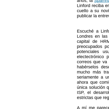
años, la
Spamha
Linford reciba 
cuello a su nov
publicar la entr
Escuché a Lin
Londres en las
capital de HRM
preocupados po
potenciales us
electectrónico 
correos que va 
habérselos des
mucho más trab
seriamente a un
ahora que comie
única solución q
ISP, el desarr
estrictas que re
A mí me parec