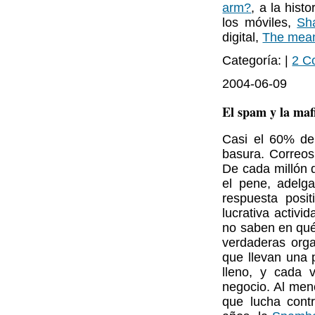
arm?
, a la histo
los móviles,
Sh
digital,
The mean
Categoría: |
2 C
2004-06-09
El spam y la maf
Casi el 60% de 
basura. Correos
De cada millón 
el pene, adelga
respuesta posi
lucrativa activi
no saben en qué
verdaderas orga
que llevan una 
lleno, y cada 
negocio. Al meno
que lucha cont