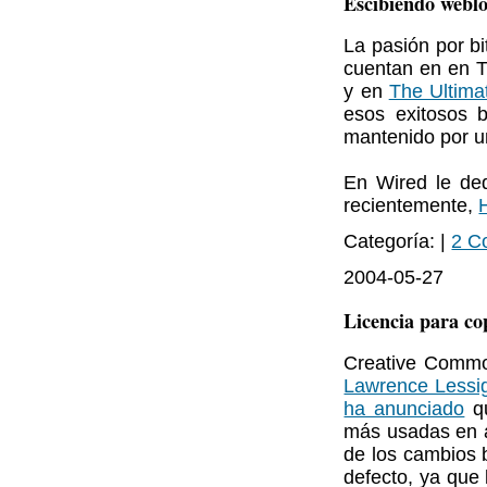
Escibiendo weblo
La pasión por bi
cuentan en en 
y en
The Ultima
esos exitosos 
mantenido por u
En Wired le de
recientemente,
Categoría: |
2 C
2004-05-27
Licencia para c
Creative Common
Lawrence Lessi
ha anunciado
qu
más usadas en a
de los cambios b
defecto, ya que