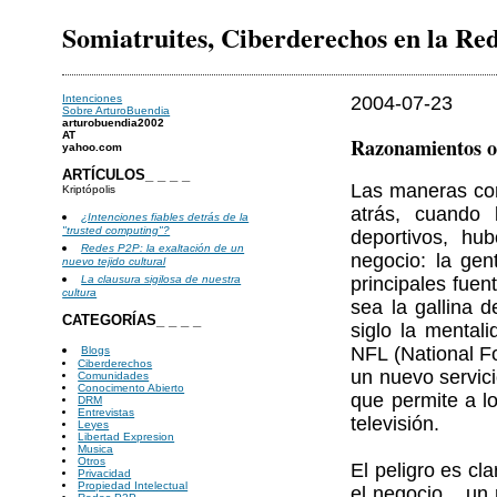
Somiatruites, Ciberderechos en la Re
Intenciones
2004-07-23
Sobre ArturoBuendia
arturobuendia2002
AT
Razonamientos o
yahoo.com
ARTÍCULOS_ _ _ _
Las maneras com
Kriptópolis
atrás, cuando 
¿Intenciones fiables detrás de la
"trusted computing"?
deportivos, hu
Redes P2P: la exaltación de un
negocio: la gen
nuevo tejido cultural
principales fuen
La clausura sigilosa de nuestra
cultura
sea la gallina 
CATEGORÍAS_ _ _ _
siglo la mental
NFL (National Fo
Blogs
Ciberderechos
un nuevo servici
Comunidades
Conocimento Abierto
que permite a l
DRM
Entrevistas
televisión.
Leyes
Libertad Expresion
Musica
Otros
El peligro es cl
Privacidad
Propiedad Intelectual
el negocio... u