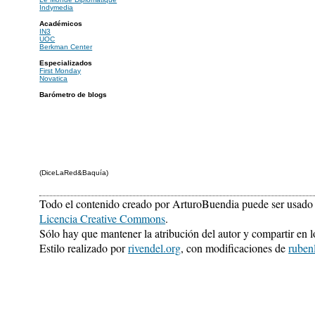
Indymedia
Académicos
IN3
UOC
Berkman Center
Especializados
First Monday
Novatica
Barómetro de blogs
(DiceLaRed&Baquía)
Todo el contenido creado por ArturoBuendia puede ser usado 
Licencia Creative Commons
.
Sólo hay que mantener la atribución del autor y compartir en 
Estilo realizado por
rivendel.org
, con modificaciones de
ruben