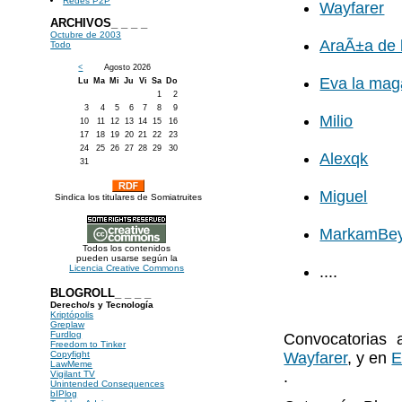
Redes P2P
Wayfarer
ARCHIVOS_ _ _ _
Octubre de 2003
AraÃ±a de 
Todo
<
Agosto 2026
Eva la mag
Lu
Ma
Mi
Ju
Vi
Sa
Do
1
2
3
4
5
6
7
8
9
Milio
10
11
12
13
14
15
16
17
18
19
20
21
22
23
24
25
26
27
28
29
30
Alexqk
31
Miguel
Sindica los titulares de Somiatruites
MarkamBe
Todos los contenidos
pueden usarse según la
....
Licencia Creative Commons
BLOGROLL_ _ _ _
Derecho/s y Tecnología
Kriptópolis
Greplaw
Furdlog
Convocatorias
Freedom to Tinker
Wayfarer
, y en
E
Copyfight
LawMeme
.
Vigilant TV
Unintended Consequences
bIPlog