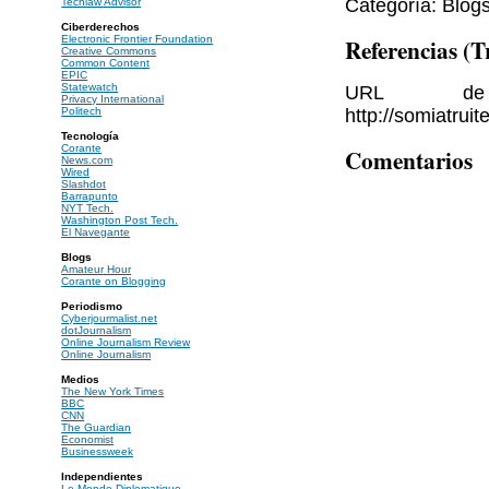
Categoría: Blog
Techlaw Advisor
Ciberderechos
Referencias (
Electronic Frontier Foundation
Creative Commons
Common Content
EPIC
Statewatch
URL de 
Privacy International
http://somiatrui
Politech
Tecnología
Corante
Comentarios
News.com
Wired
Slashdot
Barrapunto
NYT Tech.
Washington Post Tech.
El Navegante
Blogs
Amateur Hour
Corante on Blogging
Periodismo
Cyberjourmalist.net
dotJournalism
Online Journalism Review
Online Journalism
Medios
The New York Times
BBC
CNN
The Guardian
Economist
Businessweek
Independientes
Le Monde Diplomatique