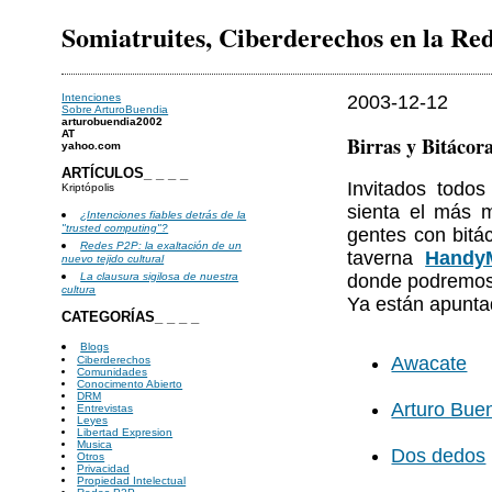
Somiatruites, Ciberderechos en la Re
Intenciones
2003-12-12
Sobre ArturoBuendia
arturobuendia2002
AT
Birras y Bitácor
yahoo.com
ARTÍCULOS_ _ _ _
Invitados todos
Kriptópolis
sienta el más m
¿Intenciones fiables detrás de la
"trusted computing"?
gentes con bitá
Redes P2P: la exaltación de un
taverna
Handy
nuevo tejido cultural
donde podremos 
La clausura sigilosa de nuestra
cultura
Ya están apunta
CATEGORÍAS_ _ _ _
Blogs
Awacate
Ciberderechos
Comunidades
Conocimento Abierto
DRM
Arturo Bue
Entrevistas
Leyes
Libertad Expresion
Musica
Dos dedos
Otros
Privacidad
Propiedad Intelectual