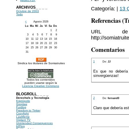
Redes P2P
ARCHIVOS_ _ _ _
Categoría: |
13 
Octubre de 2003
Todo
Referencias (
<
Agosto 2026
Lu
Ma
Mi
Ju
Vi
Sa
Do
URL de 
1
2
3
4
5
6
7
8
9
http://somiatrui
10
11
12
13
14
15
16
17
18
19
20
21
22
23
Comentarios
24
25
26
27
28
29
30
31
1
De:
JJ
Sindica los titulares de Somiatruites
Es que no debería 
sinvergüenzas!
Todos los contenidos
pueden usarse según la
Licencia Creative Commons
BLOGROLL_ _ _ _
Derecho/s y Tecnología
2
De:
fernand0
Kriptópolis
Greplaw
Furdlog
Claro que debería es
Freedom to Tinker
Copyfight
LawMeme
Vigilant TV
Unintended Consequences
bIPlog