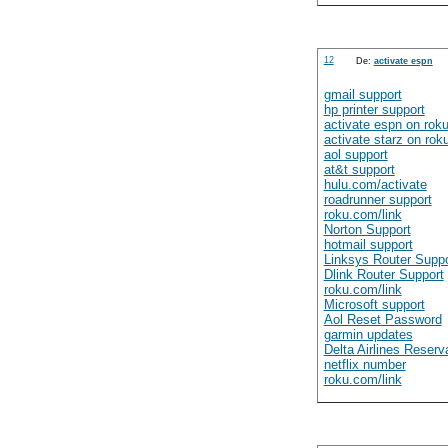
12
De:
activate espn
gmail support
hp printer support
activate espn on rok
activate starz on rok
aol support
at&t support
hulu.com/activate
roadrunner support
roku.com/link
Norton Support
hotmail support
Linksys Router Suppo
Dlink Router Support
roku.com/link
Microsoft support
Aol Reset Password
garmin updates
Delta Airlines Reserv
netflix number
roku.com/link