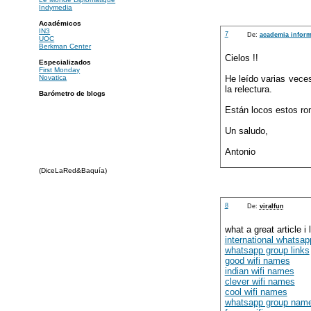
Indymedia
Académicos
IN3
7
De:
academia inform
UOC
Berkman Center
Cielos !!
Especializados
First Monday
Novatica
He leído varias veces 
la relectura.
Barómetro de blogs
Están locos estos ro
Un saludo,
Antonio
(DiceLaRed&Baquía)
8
De:
viralfun
what a great article i 
international whatsa
whatsapp group links
good wifi names
indian wifi names
clever wifi names
cool wifi names
whatsapp group nam