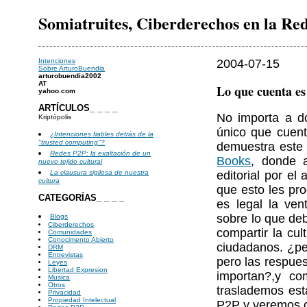
Somiatruites, Ciberderechos en la Re
Intenciones
2004-07-15
Sobre ArturoBuendia
arturobuendia2002
AT
Lo que cuenta es 
yahoo.com
ARTÍCULOS_ _ _ _
No importa a dó
Kriptópolis
único que cuenta
¿Intenciones fiables detrás de la
"trusted computing"?
demuestra este
Redes P2P: la exaltación de un
Books
, donde a
nuevo tejido cultural
editorial por e
La clausura sigilosa de nuestra
cultura
que esto les pro
CATEGORÍAS_ _ _ _
es legal la ven
sobre lo que deb
Blogs
Ciberderechos
compartir la cult
Comunidades
Conocimento Abierto
ciudadanos. ¿perj
DRM
Entrevistas
pero las respues
Leyes
Libertad Expresion
importan?,y co
Musica
Otros
traslademos est
Privacidad
Propiedad Intelectual
P2P y veremos c