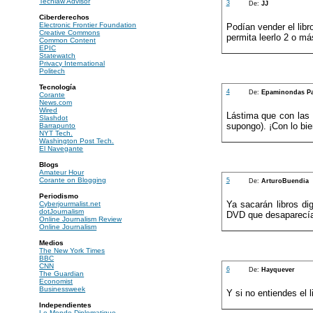
Techlaw Advisor
3
De:
JJ
Ciberderechos
Electronic Frontier Foundation
Podían vender el libr
Creative Commons
permita leerlo 2 o má
Common Content
EPIC
Statewatch
Privacy International
Politech
Tecnología
4
De:
Epaminondas Pa
Corante
News.com
Wired
Lástima que con las 
Slashdot
supongo). ¡Con lo bi
Barrapunto
NYT Tech.
Washington Post Tech.
El Navegante
Blogs
Amateur Hour
Corante on Blogging
5
De:
ArturoBuendia
Periodismo
Ya sacarán libros d
Cyberjourmalist.net
dotJournalism
DVD que desaparecía
Online Journalism Review
Online Journalism
Medios
The New York Times
BBC
CNN
6
De:
Hayquever
The Guardian
Economist
Businessweek
Y si no entiendes el l
Independientes
Le Monde Diplomatique