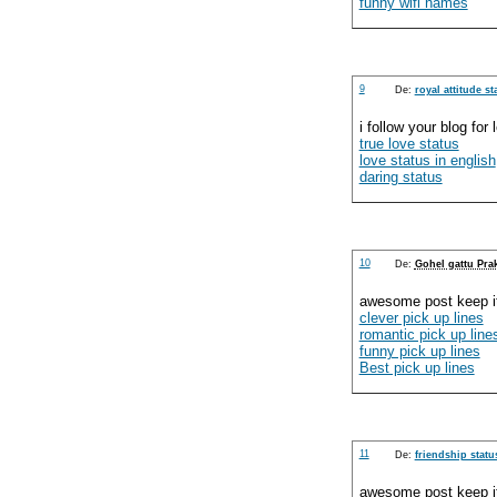
funny wifi names
9
De:
royal attitude st
i follow your blog for
true love status
love status in english
daring status
10
De:
Gohel gattu Pra
awesome post keep it
clever pick up lines
romantic pick up line
funny pick up lines
Best pick up lines
11
De:
friendship statu
awesome post keep it 