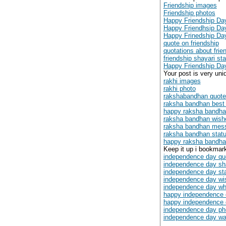
Friendship images
Friendship photos
Happy Friendship Da
Happy Friendhsip Da
Happy Frinedship D
quote on friendship
quotations about frie
friendship shayari st
Happy Friendship Da
Your post is very uni
rakhi images
rakhi photo
rakshabandhan quot
raksha bandhan best
happy raksha bandha
raksha bandhan wish
raksha bandhan mes
raksha bandhan stat
happy raksha bandha
Keep it up i bookmark
independence day qu
independence day sh
independence day st
independence day wi
independence day wh
happy independence
happy independence 
independence day ph
independence day wa